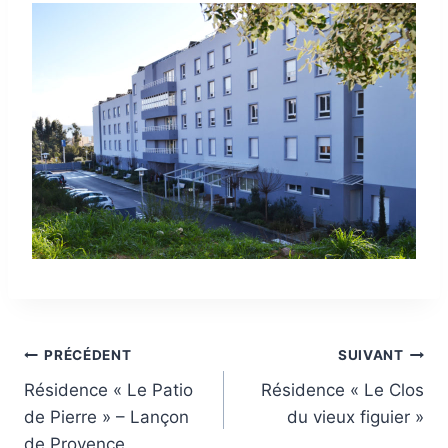
Navigation
PRÉCÉDENT
SUIVANT
Résidence « Le Patio
Résidence « Le Clos
de
de Pierre » – Lançon
du vieux figuier »
l’article
de Provence